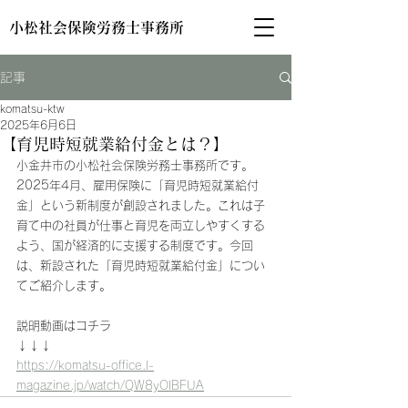
小松社会保険労務士事務所
記事
komatsu-ktw
2025年6月6日
【育児時短就業給付金とは？】
小金井市の小松社会保険労務士事務所です。
2025年4月、雇用保険に「育児時短就業給付
金」という新制度が創設されました。これは子
育て中の社員が仕事と育児を両立しやすくする
よう、国が経済的に支援する制度です。今回
は、新設された「育児時短就業給付金」につい
てご紹介します。
説明動画はコチラ
↓↓↓
https://komatsu-office.l-
magazine.jp/watch/QW8yOIBFUA