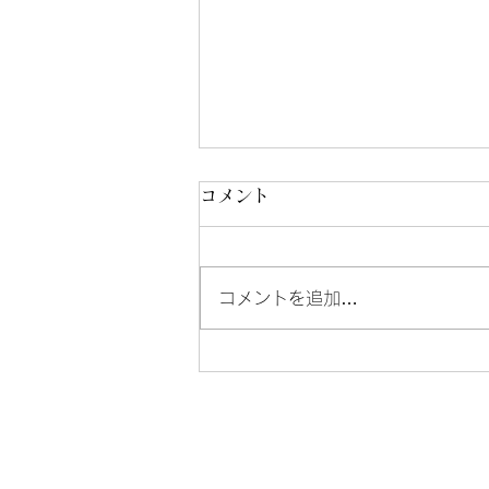
【令和8年度の保険料率の改
コメント
定について】
小金井市の小松社会保険労務士事
コメントを追加…
務所です。 令和8年度は、健康
保険、介護保険、雇用保険の保険
料率の改定があります。 また、
新たに「子ども・子育て支援金」
が創設されたため、4月から保険
ホーム
事業
料の徴収が開始されます。 1、
健康保険と介護保険 東京および