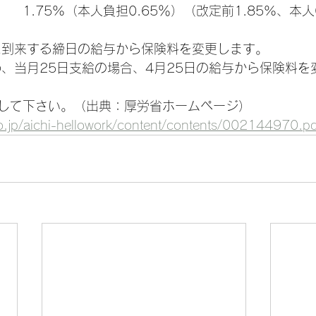
　1.75%（本人負担0.65％）（改定前1.85%、本人0
に到来する締日の給与から保険料を変更します。
め、当月25日支給の場合、4月25日の給与から保険料を
して下さい。（出典：厚労省ホームページ）
.go.jp/aichi-hellowork/content/contents/002144970.pd