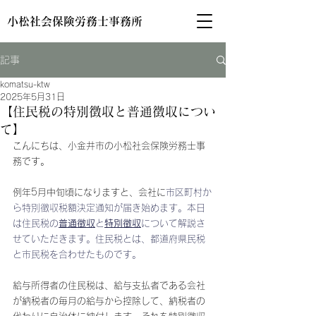
小松社会保険労務士事務所
記事
komatsu-ktw
2025年5月31日
【住民税の特別徴収と普通徴収につい
て】
こんにちは、小金井市の小松社会保険労務士事
務です。
例年5月中旬頃になりますと、会社に
市区町村か
ら特別徴収税額決定通知が届き始めます。本日
は住民税の
普通徴収
と
特別徴収
について解説さ
せていただきます。住民税とは、都道府県民税
と市民税を合わせたものです。
給与所得者の住民税は、給与支払者である会社
が納税者の毎月の給与から控除して、納税者の