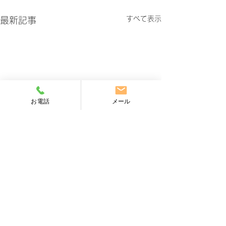
すべて表示
最新記事
お電話
メール
【健康保険証の終了につ
【障害者雇用の
いて】
率と除外率につ
コメント
小金井市の小松社会保険労務
小金井市の小松社