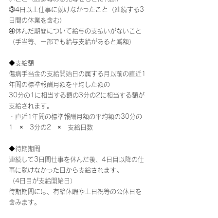
③4日以上仕事に就けなかったこと（連続する3
日間の休業を含む）
④休んだ期間について給与の支払いがないこと
（手当等、一部でも給与支給があると減額）
◆支給額
傷病手当金の支給開始日の属する月以前の直近1
年間の標準報酬月額を平均した額の
30分の1に相当する額の3分の2に相当する額が
支給されます。
・直近1年間の標準報酬月額の平均額の30分の
1　×　3分の2　×　支給日数
◆待期期間
連続して3日間仕事を休んだ後、4日目以降の仕
事に就けなかった日から支給されます。
（4日目が支給開始日）
待期期間には、有給休暇や土日祝等の公休日を
含みます。