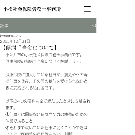
小松社会保険労務士事務所
記事
komatsu-ktw
2023年10月31日
【傷病手当金について】
小金井市の小松社会保険労務士事務所です。
健康保険の傷病手当金について解説します。
健康保険に加入している社員が、病気やケガ等
で仕事を休み、その間の給与を受けられないと
きに支給される給付金です。
以下の4つの要件を全て満たしたときに支給され
ます。
①仕事とは関係ない病気やケガの療養のための
休業であること
②それまで就いていた仕事に就くことができな
いこと（医師等の意見等をもとに判断）