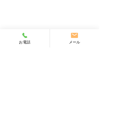
お電話
メール
【健康保険証の終了につ
【障害者雇用の
いて】
率と除外率につ
コメント
小金井市の小松社会保険労務
小金井市の小松社
士事務所です。 現在、ご使
士事務所です。 
用されている健康保険証は
について、ここ数
コメントを追加…
「令和7年12月1日」までで
ように法改正があ
終了となります。 令和7年
が必要です。 ◆