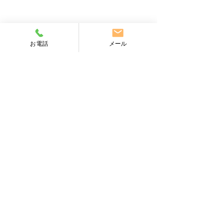
お電話
メール
【健康保険証の終了につ
【障害者雇用の
いて】
率と除外率につ
コメント
小金井市の小松社会保険労務
小金井市の小松社
士事務所です。 現在、ご使
士事務所です。 
用されている健康保険証は
について、ここ数
コメントを追加…
「令和7年12月1日」までで
ように法改正があ
終了となります。 令和7年
が必要です。 ◆
12月2日以降は、医療機関に
常用雇用労働者が
持参されても使用できません
の事業主は、労働
小松社会保険労務士事務所
のでご注意して下さい。
身体・知的・精神