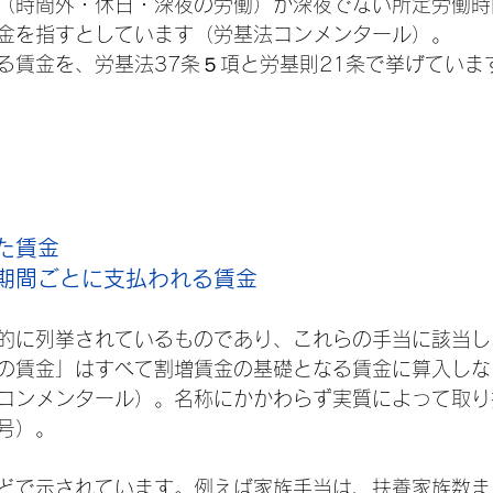
（時間外・休日・深夜の労働）が深夜でない所定労働時
金を指すとしています（労基法コンメンタール）。
る賃金を、労基法37条５項と労基則21条で挙げていま
た賃金
期間ごとに支払われる賃金
的に列挙されているものであり、これらの手当に該当し
の賃金」はすべて割増賃金の基礎となる賃金に算入しな
コンメンタール）。名称にかかわらず実質によって取り
7号）。
どで示されています。例えば家族手当は、扶養家族数ま