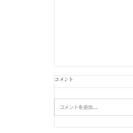
【令和8年度の保険料率の改
コメント
定について】
小金井市の小松社会保険労務士事
コメントを追加…
務所です。 令和8年度は、健康
保険、介護保険、雇用保険の保険
料率の改定があります。 また、
新たに「子ども・子育て支援金」