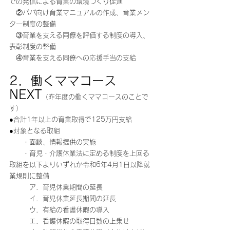
での発信による育業の環境づくり促進
　②パパ向け育業マニュアルの作成、育業メン
ター制度の整備
　③育業を支える同僚を評価する制度の導入、
表彰制度の整備
　④育業を支える同僚への応援手当の支給
2．働くママコース
NEXT
（昨年度の働くママコースのことで
す）
●合計1年以上の育業取得で125万円支給
●対象となる取組
　　・面談、情報提供の実施
　　・育児・介護休業法に定める制度を上回る
取組を以下よりいずれか令和6年4月1日以降就
業規則に整備
　　　ア．育児休業期間の延長
　　　イ．育児休業延長期間の延長
　　　ウ．有給の看護休暇の導入
　　　エ．看護休暇の取得日数の上乗せ