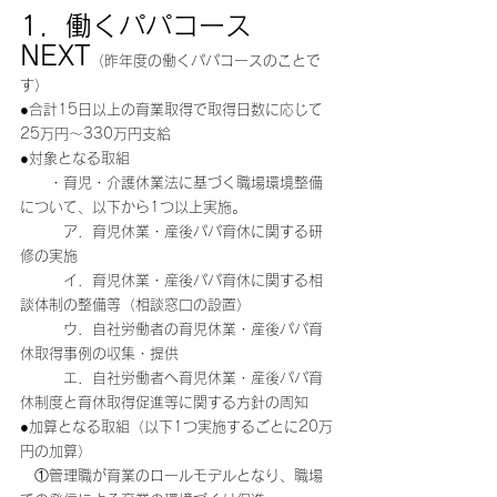
1．働くパパコース
NEXT
（昨年度の働くパパコースのことで
す）
●合計15日以上の育業取得で取得日数に応じて
25万円～330万円支給
●対象となる取組
　　・育児・介護休業法に基づく職場環境整備
について、以下から1つ以上実施。
　　　ア．育児休業・産後パパ育休に関する研
修の実施
　　　イ．育児休業・産後パパ育休に関する相
談体制の整備等（相談窓口の設置）
　　　ウ．自社労働者の育児休業・産後パパ育
休取得事例の収集・提供
　　　エ．自社労働者へ育児休業・産後パパ育
休制度と育休取得促進等に関する方針の周知
●加算となる取組（以下1つ実施するごとに20万
円の加算）
　①管理職が育業のロールモデルとなり、職場