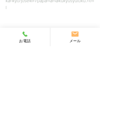
kankyo/joseikin/papamamaikukyusyutoku.htm
l
お電話
メール
すべて表示
最新記事