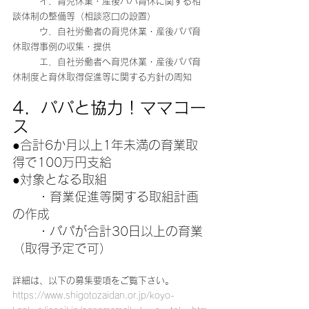
　　　イ．育児休業・産後パパ育休に関する相
談体制の整備等（相談窓口の設置）
　　　ウ．自社労働者の育児休業・産後パパ育
休取得事例の収集・提供
　　　エ．自社労働者へ育児休業・産後パパ育
休制度と育休取得促進等に関する方針の周知
4．パパと協力！ママコー
ス
●合計6か月以上1年未満の育業取
得で100万円支給
●対象となる取組
　　・育業促進等関する取組計画
の作成
　　・パパが合計30日以上の育業
（取得予定で可）
詳細は、以下の募集要項をご覧下さい。
https://www.shigotozaidan.or.jp/koyo-