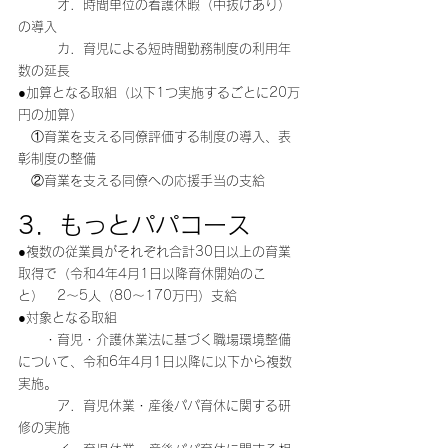
　　　オ．時間単位の看護休暇（中抜けあり）
の導入
　　　カ．育児による短時間勤務制度の利用年
数の延長
●加算となる取組（以下1つ実施するごとに20万
円の加算）
　①育業を支える同僚評価する制度の導入、表
彰制度の整備
　②育業を支える同僚への応援手当の支給
3．もっとパパコース
●複数の従業員がそれぞれ合計30日以上の育業
取得で（令和4年4月1日以降育休開始のこ
と）　2～5人（80～170万円）支給
●対象となる取組
　　・育児・介護休業法に基づく職場環境整備
について、令和6年4月1日以降に以下から複数
実施。
　　　ア．育児休業・産後パパ育休に関する研
修の実施