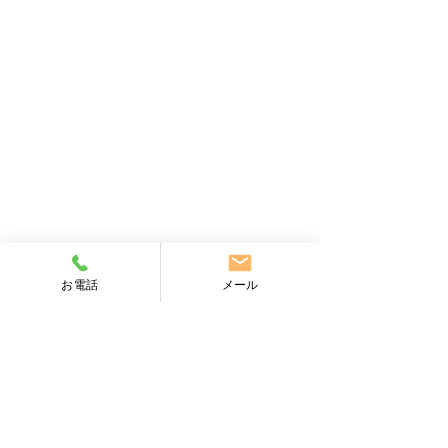
【健康保険証の終了につ
【障害者雇用の
お電話
メール
いて】
率と除外率につ
コメント
小金井市の小松社会保険労務
小金井市の小松社
士事務所です。 現在、ご使
士事務所です。 
用されている健康保険証は
について、ここ数
コメントを追加…
「令和7年12月1日」までで
ように法改正があ