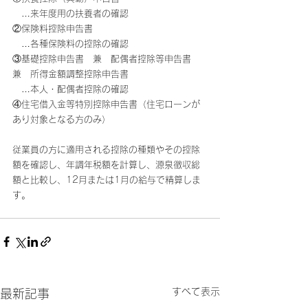
　…来年度用の扶養者の確認
②保険料控除申告書
　…各種保険料の控除の確認
③基礎控除申告書　兼　配偶者控除等申告書　
兼　所得金額調整控除申告書
　…本人・配偶者控除の確認
④住宅借入金等特別控除申告書（住宅ローンが
あり対象となる方のみ）
従業員の方に適用される控除の種類やその控除
額を確認し、年調年税額を計算し、源泉徴収総
額と比較し、12月または1月の給与で精算しま
す。
すべて表示
最新記事