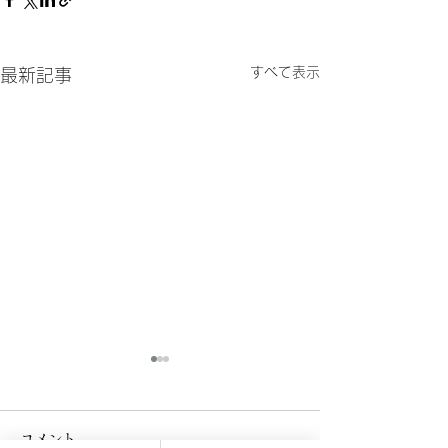
すべて表示
最新記事
【健康保険証の終了につ
【障害者雇用の
いて】
率と除外率につ
コメント