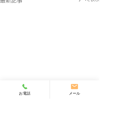
最新記事
お電話
メール
【健康保険証の終了につ
【障害者雇用の
いて】
率と除外率につ
コメント
小金井市の小松社会保険労務
小金井市の小松社
士事務所です。 現在、ご使
士事務所です。 
用されている健康保険証は
について、ここ数
コメントを追加…