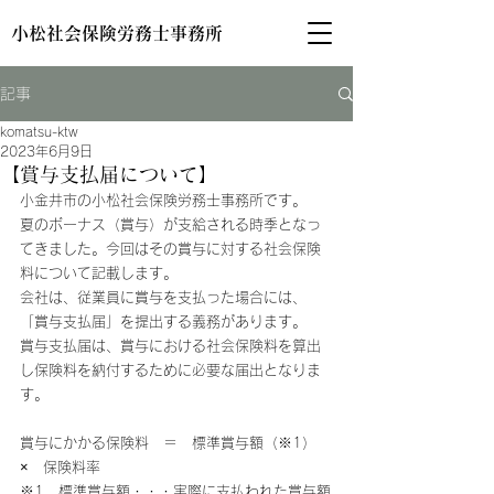
小松社会保険労務士事務所
記事
komatsu-ktw
2023年6月9日
【賞与支払届について】
小金井市の小松社会保険労務士事務所です。
夏のボーナス（賞与）が支給される時季となっ
てきました。今回はその賞与に対する社会保険
料について記載します。
会社は、従業員に賞与を支払った場合には、
「賞与支払届」を提出する義務があります。
賞与支払届は、賞与における社会保険料を算出
し保険料を納付するために必要な届出となりま
す。
賞与にかかる保険料　＝　標準賞与額（※1）　
×　保険料率
※1　標準賞与額・・・実際に支払われた賞与額