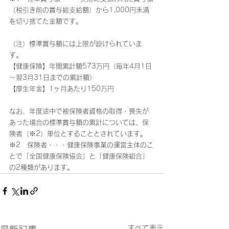
（税引き前の賞与総支給額）から1,000円未満
を切り捨てた金額です。
（注）標準賞与額には上限が設けられていま
す。
【健康保険】年間累計額573万円（毎年4月1日
～翌3月31日までの累計額）
【厚生年金】1ヶ月あたり150万円
なお、年度途中で被保険者資格の取得・喪失が
あった場合の標準賞与額の累計については、保
険者（※2）単位とすることとされています。
※2　保険者・・・健康保険事業の運営主体のこ
とで「全国健康保険協会」と「健康保険組合」
の2種類があります。
すべて表示