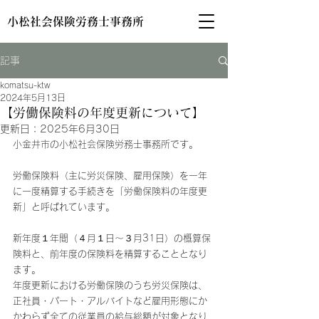
小松社会保険労務士事務所
記事
komatsu-ktw
2024年5月13日
【労働保険料の年度更新について】
更新日：
2025年6月30日
小金井市の小松社会保険労務士事務所です。
労働保険料（主に労災保険、雇用保険）を一年
に一度精算する手続きを「労働保険料の年度更
新」と呼ばれています。
新年度１年間（４月１日～３月31日）の概算保
険料と、前年度の保険料を精算することとなり
ます。
年度更新における労働保険のうち労災保険は、
正社員・パート・アルバイトなど雇用形態にか
かわらず全ての従業員の給与総額が対象となり