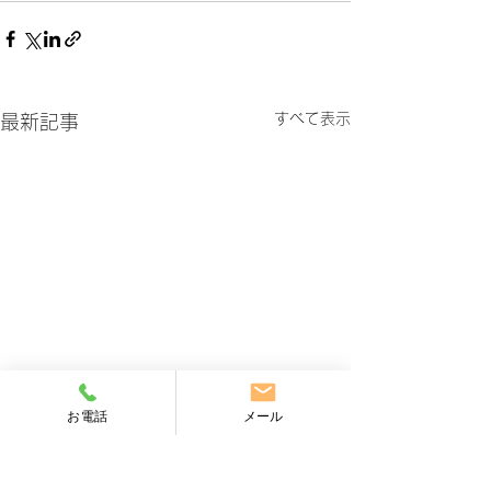
すべて表示
最新記事
お電話
メール
【健康保険証の終了につ
【障害者雇用の