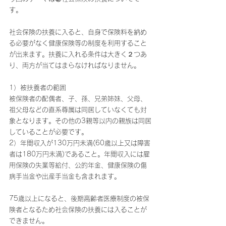
す。
社会保険の扶養に入ると、自身で保険料を納め
る必要がなく健康保険等の制度を利用すること
が出来ます。扶養に入れる条件は大きく２つあ
り、両方が当てはまらなければなりません。
1）被扶養者の範囲
被保険者の配偶者、子、孫、兄弟姉妹、父母、
祖父母などの直系尊属は同居していなくても対
象となります。その他の3親等以内の親族は同居
していることが必要です。
2）年間収入が130万円未満(60歳以上又は障害
者は180万円未満)であること。年間収入には雇
用保険の失業等給付、公的年金、健康保険の傷
病手当金や出産手当金も含まれます。
75歳以上になると、後期高齢者医療制度の被保
険者となるため社会保険の扶養には入ることが
できません。