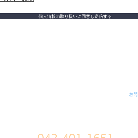
個人情報の取り扱いに同意し送信する
内容
報酬料金
会社案内
お問
小松社会保険労務士事務所