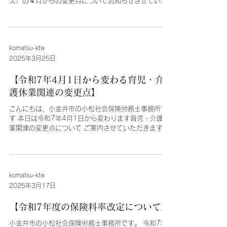
ス）の４月からの変更点についてお知らせさせていた
だきます。 助成額が減額されております ので、ご注意
ください。 【現行】 有期→正規 2期80万円（大企
業60万円）...
komatsu-ktw
2025年3月25日
【令和7年4月1日から変わる育児・介
護休業関連の変更点】
こんにちは、小金井市の小松社会保険労務士事務所で
す 本日は令和7年4月1日から変わります育児・介護休
業関連の変更点について ご案内させていただきます ●
育児・介護休業法改正ポイント①～⑪● ★①②⑩は義
務であり就業規則改定が必要です 令和7年4月1日から
施行...
komatsu-ktw
2025年3月17日
【令和7年度の保険料率改定について】
小金井市の小松社会保険労務士事務所です。 令和7年