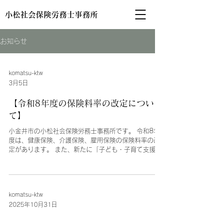
小松社会保険労務士事務所
お知らせ
komatsu-ktw
3月5日
【令和8年度の保険料率の改定につい
て】
小金井市の小松社会保険労務士事務所です。 令和8年
度は、健康保険、介護保険、雇用保険の保険料率の改
定があります。 また、新たに「子ども・子育て支援
金」が創設されたため、4月から保険料の徴収が開始
されます。 1、健康保険と介護保険 東京および隣県の
保険料率です。 ・健康保険（東京）： 9.85％（本
人負担4.925％）（改定前9.91％、本人4.995％）
komatsu-ktw
・健康保険（神奈川）：9.92％（本人負担4.96％）
（令和7年と同じ保険料率） ・健康保険（千葉）：
2025年10月31日
9.73％（本人負担4.865％）（改定前9.79％、本人