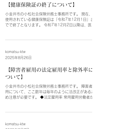
4.895％） ・健康保険（埼玉）： 9.67％（本人負
【健康保険証の終了について】
担4.835％）（改定前9.76％、本人4.88％） ・介護
小金井市の小松社会保険労務士事務所です。 現在、ご
保険（全国共通）：1.62％（本人負担0.81％）（改
使用されている健康保険証は「令和7年12月1日」ま
定前1.59％、本人0.795 ％） 当月徴収の会社は3月
でで終了となります。 令和7年12月2日以降は、医療
給与から、翌月徴収の会社は4月給与から、保険料を
機関に持参されても使用できませんのでご注意して下
変更します。 ↓他の道府県については下記を参照して
さい。 （全国健康保険協会（通称：協会けんぽ）の場
下さい。（出典：協会けんぽホームページ）
合、青色の保険証） 今後、原則として「マイナ保険
https://www.kyoukaikenpo.or.jp/g7/ca
証」に切り替わります。 現在、マイナ保険証をお持ち
komatsu-ktw
ではない人に対して「資格確認書」が配布されていま
す。 12月2日以降は、その資格確認書を医療機関に持
2025年8月26日
参してご使用して下さい。 （協会けんぽの場合、黄色
の資格確認書（従来の保険証と同じサイズのもの））
【障害者雇用の法定雇用率と除外率に
ただし、資格確認書には有効期限がありますのでこち
ついて】
らもご注意して下さい。 なお、マイナ保険証をお持ち
ではない人は、資格確認書の有効期限までの間に マイ
小金井市の小松社会保険労務士事務所です。 障害者雇
ナ保険証の手続きをしていただきますようお願いしま
用について、ここ数年は毎年のように法改正があるた
す。 手順は2つありまして、①マイナンバーカードの
め注意が必要です。 ◆法定雇用率 常用雇用労働者が一
作成（作成していない人のみ）と、②マイナンバーカ
定数以上の事業主は、労働者に占める身体・知的・精
ードと保険証を紐付けする手続き、をそれぞれ行って
神障害者の割合を「法定雇用率」以上にする義務があ
いただきます。 ①マイナンバーカード作成（マイナン
ります。（障害者雇用促進法）...
バーカード総合サイト
komatsu-ktw