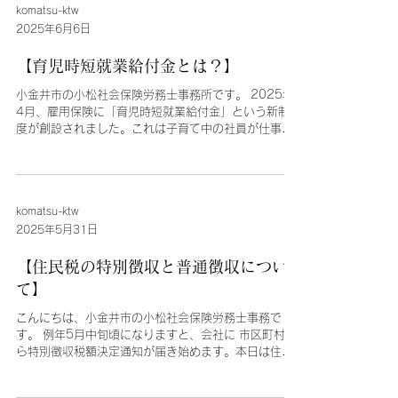
komatsu-ktw
2025年6月6日
【育児時短就業給付金とは？】
小金井市の小松社会保険労務士事務所です。 2025年
4月、雇用保険に「育児時短就業給付金」という新制
度が創設されました。これは子育て中の社員が仕事と
育児を両立しやすくするよう、国が経済的に支援する
制度です。今回は、新設された「育児時短就業給付
金」についてご紹介します。...
komatsu-ktw
2025年5月31日
【住民税の特別徴収と普通徴収につい
て】
こんにちは、小金井市の小松社会保険労務士事務で
す。 例年5月中旬頃になりますと、会社に 市区町村か
ら特別徴収税額決定通知が届き始めます。本日は住民
税の 普通徴収 と 特別徴収 について解説させていただ
きます。住民税とは、都道府県民税と市民税を合わせ