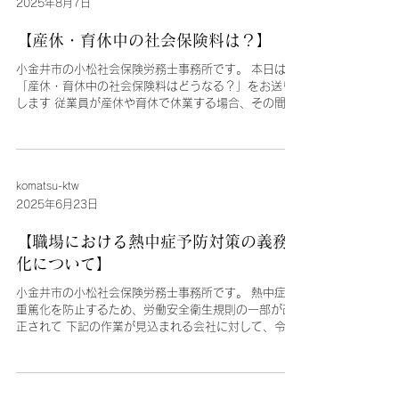
2025年8月7日
【産休・育休中の社会保険料は？】
小金井市の小松社会保険労務士事務所です。 本日は
「産休・育休中の社会保険料はどうなる？」をお送り
します 従業員が産休や育休で休業する場合、その間の
健康保険料や厚生年金保険料はどうなるのでしょう
か。 今回は、産休・育休中の社会保険料免除の仕組み
と手続き、免除される期間、休業終...
komatsu-ktw
2025年6月23日
【職場における熱中症予防対策の義務
化について】
小金井市の小松社会保険労務士事務所です。 熱中症の
重篤化を防止するため、労働安全衛生規則の一部が改
正されて 下記の作業が見込まれる会社に対して、令和
7年（2025年）6月1日から熱中症予防対策の実施が
罰則付きで義務付られました。 ●対象の作業...