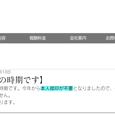
内容
報酬料金
会社案内
お問
月13日
の時期です】
時期です。今年から
本人捺印が不要
となりましたので、
せん。
ります。