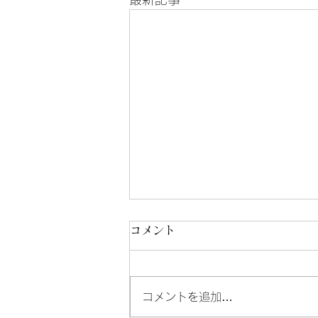
【令和8年度の保険料率の改
コメント
定について】
小金井市の小松社会保険労務士事
コメントを追加…
務所です。 令和8年度は、健康