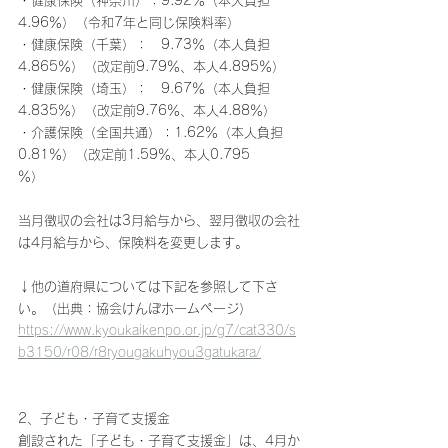
・健康保険（神奈川）：9.92％（本人負担
4.96％）（令和7年と同じ保険料率）
・健康保険（千葉）：　9.73％（本人負担
4.865％）（改定前9.79％、本人4.895％）
・健康保険（埼玉）：　9.67％（本人負担
4.835％）（改定前9.76％、本人4.88％）
・介護保険（全国共通）：1.62％（本人負担
0.81％）（改定前1.59％、本人0.795
％）
当月徴収の会社は3月給与から、翌月徴収の会社
は4月給与から、保険料を変更します。
↓他の道府県については下記を参照して下さ
い。（出典：協会けんぽホームページ）
https://www.kyoukaikenpo.or.jp/g7/cat330/s
b3150/r08/r8ryougakuhyou3gatukara/
2、子ども・子育て支援金
創設された「子ども・子育て支援金」は、4月か